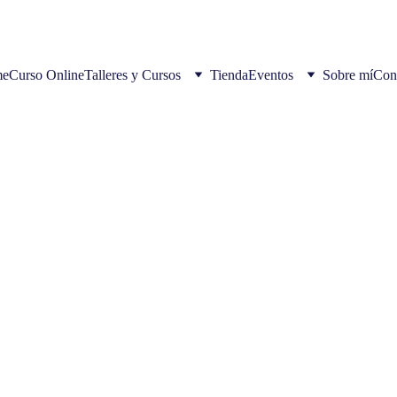
e
Curso Online
Talleres y Cursos
Tienda
Eventos
Sobre mí
Con