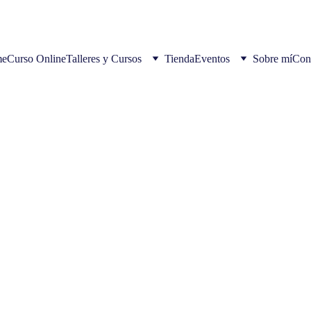
e
Curso Online
Talleres y Cursos
Tienda
Eventos
Sobre mí
Con